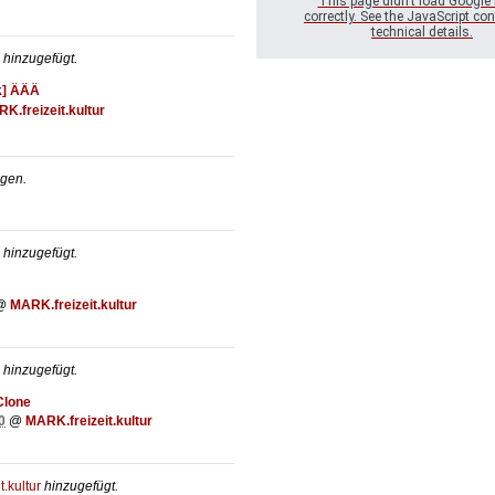
This page didn't load Google
correctly. See the JavaScript con
technical details.
hinzugefügt.
rk] ÄÄÄ
K.freizeit.kultur
gen.
hinzugefügt.
@
MARK.freizeit.kultur
hinzugefügt.
Clone
0
@
MARK.freizeit.kultur
.kultur
hinzugefügt.