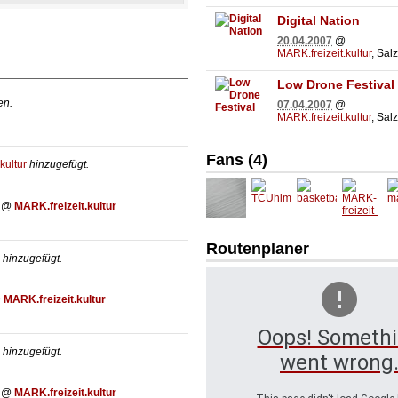
Digital Nation
 Uhr
20.04.2007
@
MARK.freizeit.kultur
, Sal
4.00
Uhr
Low Drone Festival
en.
07.04.2007
@
MARK.freizeit.kultur
, Sal
Fans (4)
kultur
hinzugefügt.
@
MARK.freizeit.kultur
TCUhi
basket
m
MARK-
mself
ballchi
a
Routenplaner
freizeit-
Qa
hinzugefügt.
kultur
CpjJw
@
MARK.freizeit.kultur
WHV
Oops! Someth
hinzugefügt.
went wrong
@
MARK.freizeit.kultur