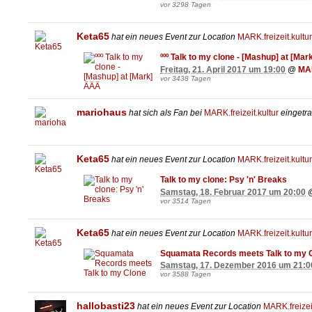
vor 3298 Tagen
Keta65
hat ein neues Event zur Location
MARK.freizeit.kultur
ººº Talk to my clone - [Mashup] at [Ma
Freitag, 21. April 2017 um 19:00
@
MAR
vor 3438 Tagen
mariohaus
hat sich als Fan bei
MARK.freizeit.kultur
eingetra
Keta65
hat ein neues Event zur Location
MARK.freizeit.kultur
Talk to my clone: Psy 'n' Breaks
Samstag, 18. Februar 2017 um 20:00
vor 3514 Tagen
Keta65
hat ein neues Event zur Location
MARK.freizeit.kultur
Squamata Records meets Talk to my 
Samstag, 17. Dezember 2016 um 21:0
vor 3588 Tagen
hallobasti23
hat ein neues Event zur Location
MARK.freizeit