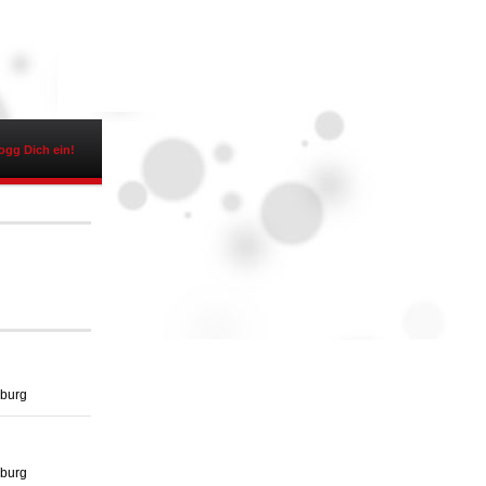
ogg Dich ein!
zburg
zburg