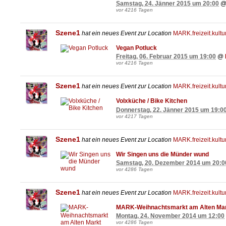
Samstag, 24. Jänner 2015 um 20:00
vor 4216 Tagen
Szene1
hat ein neues Event zur Location
MARK.freizeit.kultu
Vegan Potluck
Freitag, 06. Februar 2015 um 19:00
@
vor 4216 Tagen
Szene1
hat ein neues Event zur Location
MARK.freizeit.kultu
Volxküche / Bike Kitchen
Donnerstag, 22. Jänner 2015 um 19:0
vor 4217 Tagen
Szene1
hat ein neues Event zur Location
MARK.freizeit.kultu
Wir Singen uns die Münder wund
Samstag, 20. Dezember 2014 um 20:0
vor 4286 Tagen
Szene1
hat ein neues Event zur Location
MARK.freizeit.kultu
MARK-Weihnachtsmarkt am Alten Ma
Montag, 24. November 2014 um 12:00
vor 4286 Tagen