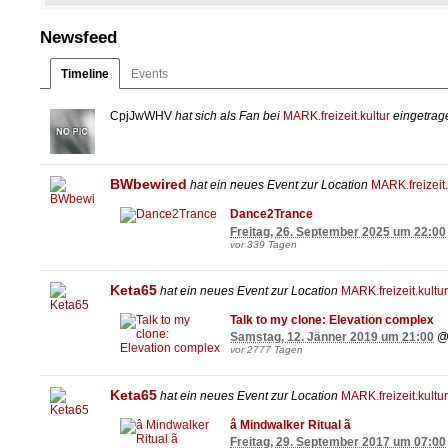
Öffnungszeiten:
Di. 10.00 - 17.00 Uhr
Newsfeed
Do. 10.00 - 13.00, 17.00 - 00.00
Mi., Fr., Sa. 17.00 - 21.00* Uhr
* bei Veranstaltungen bis max. 0
Timeline
Events
www.marksalzburg.at
CpjJwWHV
hat sich als Fan bei
MARK.freizeit.kultur
eingetrag
BWbewired
hat ein neues Event zur Location
MARK.freizeit.
Dance2Trance
Freitag, 26. September 2025 um 22:00
vor 339 Tagen
Keta65
hat ein neues Event zur Location
MARK.freizeit.kultur
Talk to my clone: Elevation complex
Samstag, 12. Jänner 2019 um 21:00
vor 2777 Tagen
Keta65
hat ein neues Event zur Location
MARK.freizeit.kultur
â Mindwalker Ritual ã
Freitag, 29. September 2017 um 07:00