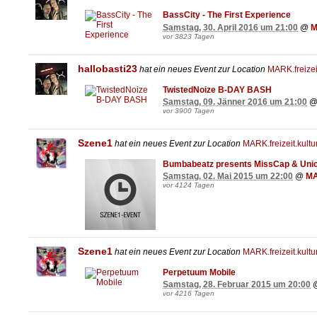
BassCity - The First Experience
Samstag, 30. April 2016 um 21:00
@
M
vor 3823 Tagen
hallobasti23
hat ein neues Event zur Location
MARK.freizeit
TwistedNoize B-DAY BASH
Samstag, 09. Jänner 2016 um 21:00
vor 3900 Tagen
Szene1
hat ein neues Event zur Location
MARK.freizeit.kultu
Bumbabeatz presents MissCap & Uni
Samstag, 02. Mai 2015 um 22:00
@
MA
vor 4124 Tagen
Szene1
hat ein neues Event zur Location
MARK.freizeit.kultu
Perpetuum Mobile
Samstag, 28. Februar 2015 um 20:00
vor 4216 Tagen