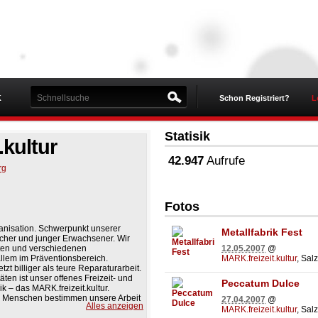
K
Schon Registriert?
L
Statisik
.kultur
42.947
Aufrufe
rg
Fotos
rganisation. Schwerpunkt unserer
Metallfabrik Fest
icher und junger Erwachsener. Wir
12.05.2007
@
täten und verschiedenen
MARK.freizeit.kultur
, Sal
allem im Präventionsbereich.
tzt billiger als teure Reparaturarbeit.
ten ist unser offenes Freizeit- und
Peccatum Dulce
 – das MARK.freizeit.kultur.
len Menschen bestimmen unsere Arbeit
27.04.2007
@
Alles anzeigen
MARK.freizeit.kultur
, Sal