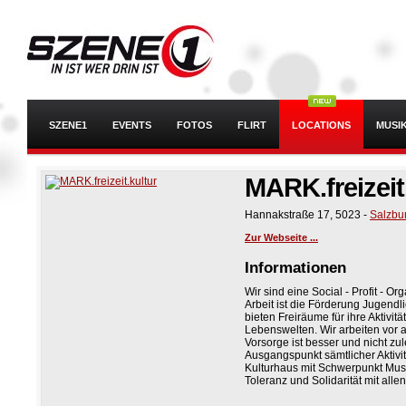
SZENE1
EVENTS
FOTOS
FLIRT
LOCATIONS
MUSI
MARK.freizeit
Hannakstraße 17
,
5023
-
Salzbu
Zur Webseite ...
Informationen
Wir sind eine Social - Profit - O
Arbeit ist die Förderung Jugendl
bieten Freiräume für ihre Aktivi
Lebenswelten. Wir arbeiten vor 
Vorsorge ist besser und nicht zule
Ausgangspunkt sämtlicher Aktivitä
Kulturhaus mit Schwerpunkt Musik
Toleranz und Solidarität mit al
- seit nunmehr 40 Jahren.