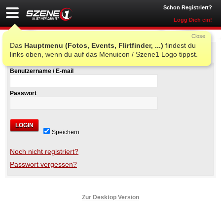
Schon Registriert?
Logg Dich ein!
Close
Das
Hauptmenu (Fotos, Events, Flirtfinder, ...)
findest du
Szene1 Login
links oben, wenn du auf das Menuicon / Szene1 Logo tippst.
Benutzername / E-mail
Passwort
LOGIN
Speichern
Noch nicht registriert?
Passwort vergessen?
Zur Desktop Version