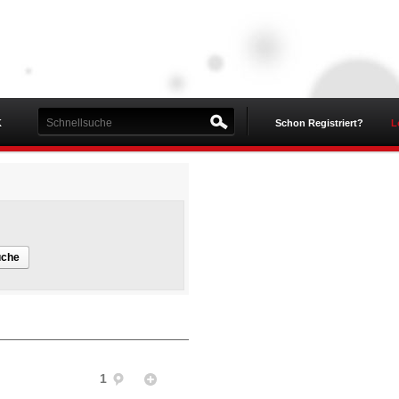
K
Schon Registriert?
L
uche
1