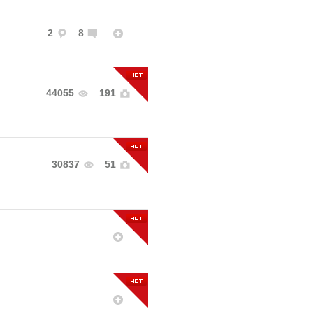
2
8
44055
191
30837
51