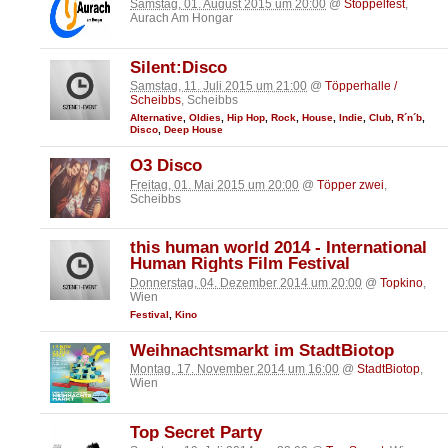
Samstag, 01. August 2015 um 20:00
@
Stoppelfest
,
Aurach Am Hongar
Silent:Disco
Samstag, 11. Juli 2015 um 21:00
@
Töpperhalle /
Scheibbs
, Scheibbs
Alternative
,
Oldies
,
Hip Hop
,
Rock
,
House
,
Indie
,
Club
,
R´n´b
,
Disco
,
Deep House
Ö3 Disco
Freitag, 01. Mai 2015 um 20:00
@
Töpper zwei
,
Scheibbs
this human world 2014 - International
Human Rights Film Festival
Donnerstag, 04. Dezember 2014 um 20:00
@
Topkino
,
Wien
Festival
,
Kino
Weihnachtsmarkt im StadtBiotop
Montag, 17. November 2014 um 16:00
@
StadtBiotop
,
Wien
Top Secret Party