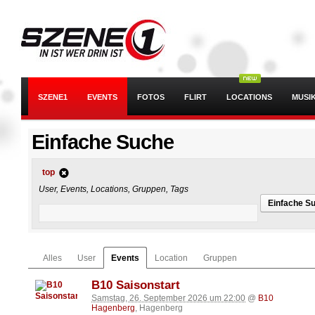
SZENE1
EVENTS
FOTOS
FLIRT
LOCATIONS
MUSI
Einfache Suche
top
User, Events, Locations, Gruppen, Tags
Einfache S
Alles
User
Events
Location
Gruppen
B10 Saisonstart
Samstag, 26. September 2026 um 22:00
@
B10
Hagenberg
, Hagenberg