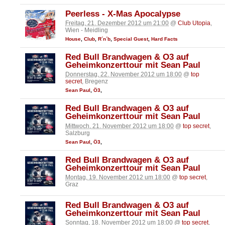
Peerless - X-Mas Apocalypse
Freitag, 21. Dezember 2012 um 21:00
@
Club Utopia
,
Wien - Meidling
House
,
Club
,
R´n´b
,
Special Guest
,
Hard Facts
Red Bull Brandwagen & Ö3 auf
Geheimkonzerttour mit Sean Paul
Donnerstag, 22. November 2012 um 18:00
@
top
secret
, Bregenz
Sean Paul
,
Ö3
,
Red Bull Brandwagen & Ö3 auf
Geheimkonzerttour mit Sean Paul
Mittwoch, 21. November 2012 um 18:00
@
top secret
,
Salzburg
Sean Paul
,
Ö3
,
Red Bull Brandwagen & Ö3 auf
Geheimkonzerttour mit Sean Paul
Montag, 19. November 2012 um 18:00
@
top secret
,
Graz
Red Bull Brandwagen & Ö3 auf
Geheimkonzerttour mit Sean Paul
Sonntag, 18. November 2012 um 18:00
@
top secret
,