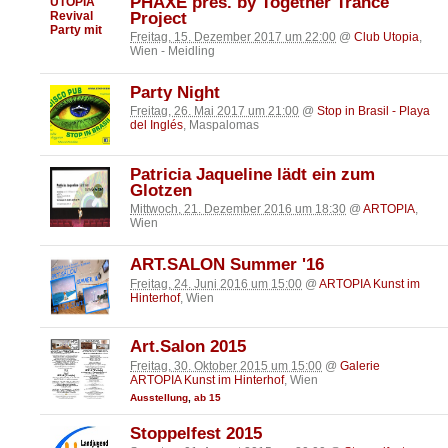
PHAXE pres. by Together Trance
Project
Freitag, 15. Dezember 2017 um 22:00
@
Club Utopia
,
Wien - Meidling
Party Night
Freitag, 26. Mai 2017 um 21:00
@
Stop in Brasil - Playa
del Inglés
, Maspalomas
Patricia Jaqueline lädt ein zum
Glotzen
Mittwoch, 21. Dezember 2016 um 18:30
@
ARTOPIA
,
Wien
ART.SALON Summer '16
Freitag, 24. Juni 2016 um 15:00
@
ARTOPIA Kunst im
Hinterhof
, Wien
Art.Salon 2015
Freitag, 30. Oktober 2015 um 15:00
@
Galerie
ARTOPIA Kunst im Hinterhof
, Wien
Ausstellung
,
ab 15
Stoppelfest 2015