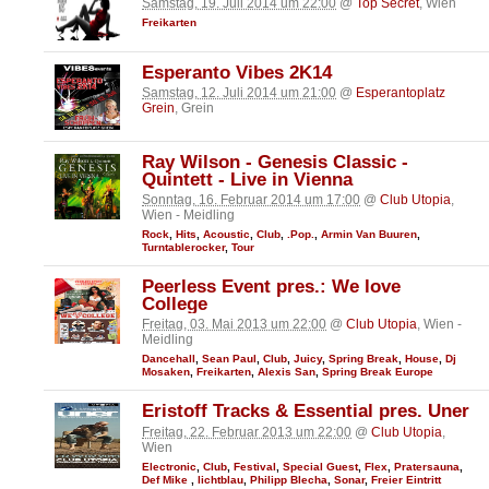
Samstag, 19. Juli 2014 um 22:00
@
Top Secret
, Wien
Freikarten
Esperanto Vibes 2K14
Samstag, 12. Juli 2014 um 21:00
@
Esperantoplatz
Grein
, Grein
Ray Wilson - Genesis Classic -
Quintett - Live in Vienna
Sonntag, 16. Februar 2014 um 17:00
@
Club Utopia
,
Wien - Meidling
Rock
,
Hits
,
Acoustic
,
Club
,
.Pop.
,
Armin Van Buuren
,
Turntablerocker
,
Tour
Peerless Event pres.: We love
College
Freitag, 03. Mai 2013 um 22:00
@
Club Utopia
, Wien -
Meidling
Dancehall
,
Sean Paul
,
Club
,
Juicy
,
Spring Break
,
House
,
Dj
Mosaken
,
Freikarten
,
Alexis San
,
Spring Break Europe
Eristoff Tracks & Essential pres. Uner
Freitag, 22. Februar 2013 um 22:00
@
Club Utopia
,
Wien
Electronic
,
Club
,
Festival
,
Special Guest
,
Flex
,
Pratersauna
,
Def Mike
,
lichtblau
,
Philipp Blecha
,
Sonar
,
Freier Eintritt