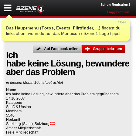
Schon Registriert?
Logg Dich ein!
Close
Das
Hauptmenu (Fotos, Events, Flirtfinder, ...)
findest du
links oben, wenn du auf das Menuicon / Szene1 Logo tippst.
Auf Facebook teilen
Gruppe beitreten
Ich
habe keine Lösung, bewundere
aber das Problem
in diesem Monat 10 mal betrachtet
Name
Ich habe keine Lösung, bewundere aber das Problem gegründet am
17.10.2007
Kategorie
Spaß & Unsinn
Members
5540
Herkunft
Salzburg (Stadt), Salzburg
Art der Mitgliedschaft
Freie Mitgliedschaft