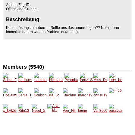
Art des Zugriffs
Öffentliche Gruppe
Beschreibung
Keine Lösung zu haben..... Sollte uns das beunruhigen?? Nein, denn
immerhin haben wir das Porblem erkannt ;-).
Members (5540)
Schurli
badboy
klamm
Nikmas
Pyhrnb
freez12
Miss_D
-
99
bill
eraffe8
ter
ahner_
3
eluxe_
terry_b
8
Engelb
Nr1
erry-
ert
HotSu
LeNa_1
Schisc
da_Jo
Kiachm
margit1
chrisu1
Flipo
mmer
4_
hui
oa
990
989
x_kAtZ
Ribi13
Need_S
A-U-M-I
Von_Hi
biiine
Vali300
pussyc
eNkLo_
unshine
nten
2
at13
x