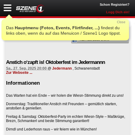
Schon Registriert?
Logg Dich ein!
Close
Das
Hauptmenu (Fotos, Events, Flirtfinder, ...)
findest du
ICH WAR AUCH DORT
links oben, wenn du auf das Menuicon / Szene1 Logo tippst.
Auf Facebook teilen
Anstich o‘zapft is! Oktoberfest im Jedermannn
Sa., 27. Sep. 2025 20:00
@
Jedermann
, Schwanenstadt
Zur Webseite ...
Informationen
Das Warten hat ein Ende – wir holen die Wiesn-Stimmung direkt zu uns!
Donnerstag: Traditioneller Anstich mit Freunden – gemütlich starten,
anstoßen & genießen.
Freitag & Samstag: Oktoberfest-Party im echten Wiesn-Style – Maßkrüge,
Brezn, Schmankerl und beste Stimmung garantiert!
Dirndl und Lederhosn raus – wir feiern wie in München!