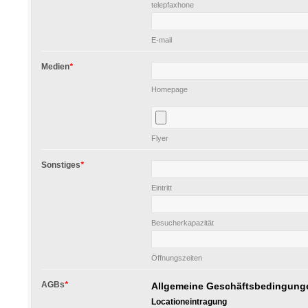
telepfaxhone
E-mail
Medien
*
Homepage
Flyer
Sonstiges
*
Eintritt
Besucherkapazität
Öffnungszeiten
AGBs
*
Allgemeine Geschäftsbedingunge
Locationeintragung