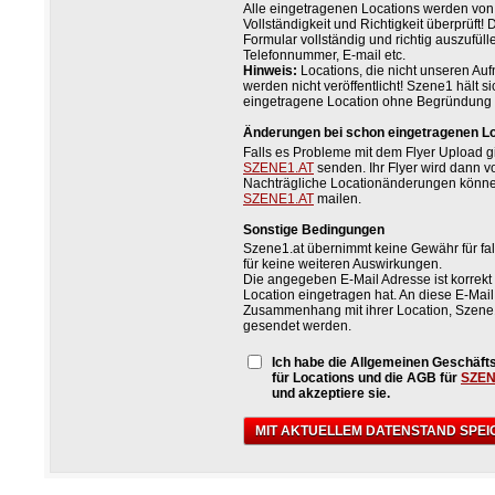
Alle eingetragenen Locations werden vo
Vollständigkeit und Richtigkeit überprüft!
Formular vollständig und richtig auszufüll
Telefonnummer, E-mail etc.
Hinweis:
Locations, die nicht unseren Au
werden nicht veröffentlicht! Szene1 hält s
eingetragene Location ohne Begründung ni
Änderungen bei schon eingetragenen L
Falls es Probleme mit dem Flyer Upload gi
SZENE1.AT
senden. Ihr Flyer wird dann vo
Nachträgliche Locationänderungen könne
SZENE1.AT
mailen.
Sonstige Bedingungen
Szene1.at übernimmt keine Gewähr für fal
für keine weiteren Auswirkungen.
Die angegeben E-Mail Adresse ist korrekt 
Location eingetragen hat. An diese E-Mai
Zusammenhang mit ihrer Location, Szene
gesendet werden.
Ich habe die Allgemeinen Geschäf
für Locations und die AGB für
SZEN
und akzeptiere sie.
MIT AKTUELLEM DATENSTAND SPE