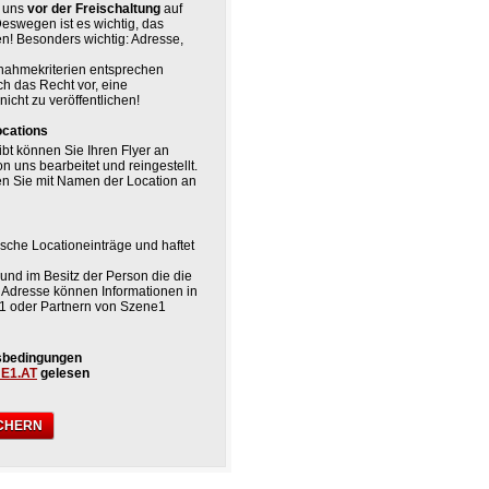
n uns
vor der Freischaltung
auf
 Deswegen ist es wichtig, das
en! Besonders wichtig: Adresse,
fnahmekriterien entsprechen
ich das Recht vor, eine
cht zu veröffentlichen!
ocations
bt können Sie Ihren Flyer an
n uns bearbeitet und reingestellt.
n Sie mit Namen der Location an
sche Locationeinträge und haftet
und im Besitz der Person die die
l Adresse können Informationen in
1 oder Partnern von Szene1
tsbedingungen
E1.AT
gelesen
ICHERN