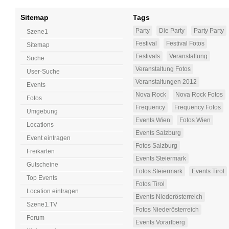
Sitemap
Tags
Party
Die Party
Party Party
Szene1
Festival
Festival Fotos
Sitemap
Festivals
Veranstaltung
Suche
Veranstaltung Fotos
User-Suche
Veranstaltungen 2012
Events
Nova Rock
Nova Rock Fotos
Fotos
Frequency
Frequency Fotos
Umgebung
Events Wien
Fotos Wien
Locations
Events Salzburg
Event eintragen
Fotos Salzburg
Freikarten
Events Steiermark
Gutscheine
Fotos Steiermark
Events Tirol
Top Events
Fotos Tirol
Location eintragen
Events Niederösterreich
Szene1.TV
Fotos Niederösterreich
Forum
Events Vorarlberg