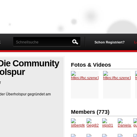
K
Schon Registriert?
L
- Die Community
Fotos & Videos
olspur
t
 der Überholspur gegründet am
Members (773)
silberpf
Gegi82
vips01
Daniela
g