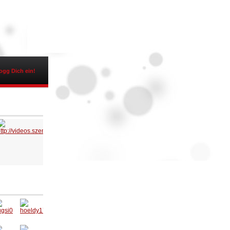
ogg Dich ein!
ugsi0
hoeldy1