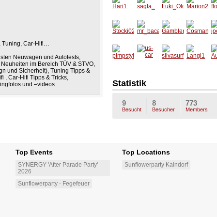
eil_unte
16
rwegs
Hari1
sagla_
Luki_Ol
Marion
fl
dschool
22
_Racer
, Tuning, Car-Hifi…
Stocki0
mr_bac
Gamble
Cosma
jo
23
ardi_88
r
nova20
llsten Neuwagen und Autotests,
, Neuheiten im Bereich TÜV & STVO,
pimpst
us-car
silvasu
Langi1
A
n und Sicherheit), Tuning Tipps &
yle
rfer
x
 , Car-Hifi Tipps & Tricks,
Statistik
ingfotos und –videos
9
8
773
Besucht
Besucher
Members
Top Events
Top Locations
SYNERGY 'After Parade Party'
Sunflowerparty Kaindorf
2026
Sunflowerparty - Fegefeuer