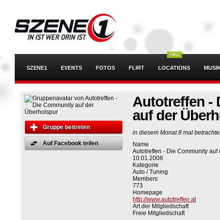
SZENE1
EVENTS
FOTOS
FLIRT
LOCATIONS
MUSI
Autotreffen 
auf der Überh
Gruppe beitreten
in diesem Monat 8 mal betrachte
Auf Facebook teilen
Name
Autotreffen - Die Community auf
10.01.2008
Kategorie
Auto / Tuning
Members
773
Homepage
http://www.autotreffen.at
Art der Mitgliedschaft
Freie Mitgliedschaft