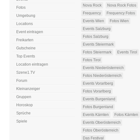
Nova Rock
Nova Rock Fotos
Fotos
Frequency
Frequency Fotos
Umgebung
Events Wien
Fotos Wien
Locations
Events Salzburg
Event eintragen
Fotos Salzburg
Freikarten
Events Steiermark
Gutscheine
Fotos Steiermark
Events Tirol
Top Events
Fotos Tirol
Location eintragen
Events Niederösterreich
Szene1.TV
Fotos Niederösterreich
Forum
Events Vorarlberg
Kleinanzeiger
Fotos Vorarlberg
Gruppen
Events Burgenland
Horoskop
Fotos Burgenland
Sprüche
Events Kärnten
Fotos Kärnten
Spiele
Events Oberösterreich
Fotos Oberösterreich
Das Festival