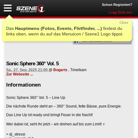
Schon Registriert?
Logg Dich ein!
Close
Das
Hauptmenu (Fotos, Events, Flirtfinder, ...)
findest du
ICH WAR AUCH DORT
links oben, wenn du auf das Menuicon / Szene1 Logo tippst.
Auf Facebook teilen
Sonic Sphere 360° Vol. 5
Sa., 27. Sep. 2025 21:00
@
Bogarts
, Timelkam
Zur Webseite ...
Informationen
Sonic Sphere 360° Vol. 5 – Line Up
Die nächste Runde steht an – 360° Sound, fette Bässe, pure Energie.
Das Line Up ist ready und bringt Feuer in die Nacht!
Wer dabei ist, seht ihr jetzt – wir drehen auf bis zum Limit! ⚡️
> dj_stressi