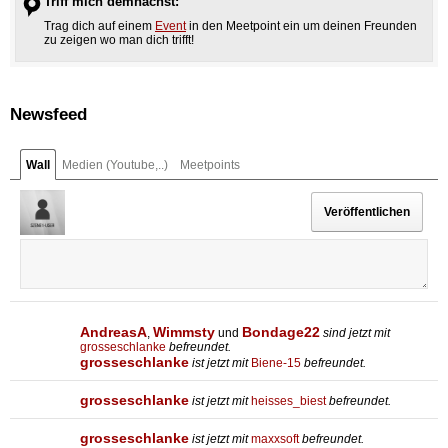
Triff mich demnächst:
Trag dich auf einem
Event
in den Meetpoint ein um deinen Freunden
zu zeigen wo man dich trifft!
Newsfeed
Wall
Medien (Youtube,..)
Meetpoints
AndreasA
Wimmsty
Bondage22
,
und
sind jetzt mit
grosseschlanke
befreundet.
grosseschlanke
ist jetzt mit
Biene-15
befreundet.
grosseschlanke
ist jetzt mit
heisses_biest
befreundet.
grosseschlanke
ist jetzt mit
maxxsoft
befreundet.