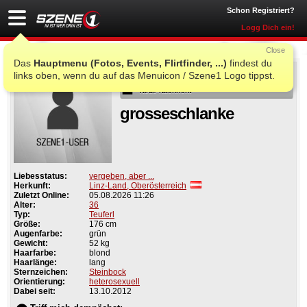
Schon Registriert?
Logg Dich ein!
Close
Das
Hauptmenu (Fotos, Events, Flirtfinder, ...)
findest du
Als Freund
links oben, wenn du auf das Menuicon / Szene1 Logo tippst.
Neue Nachricht
grosseschlanke
Liebesstatus:
vergeben, aber ...
Herkunft:
Linz-Land, Oberösterreich
Zuletzt Online:
05.08.2026 11:26
Alter:
36
Typ:
Teuferl
Größe:
176 cm
Augenfarbe:
grün
Gewicht:
52 kg
Haarfarbe:
blond
Haarlänge:
lang
Sternzeichen:
Steinbock
Orientierung:
heterosexuell
Dabei seit:
13.10.2012