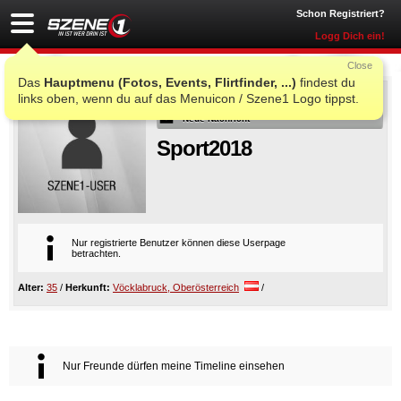
Schon Registriert?
Logg Dich ein!
Close
Das
Hauptmenu (Fotos, Events, Flirtfinder, ...)
findest du
Als Freund
links oben, wenn du auf das Menuicon / Szene1 Logo tippst.
Neue Nachricht
Sport2018
Nur registrierte Benutzer können diese Userpage
betrachten.
Alter:
35
/
Herkunft:
Vöcklabruck, Oberösterreich
/
Nur Freunde dürfen meine Timeline einsehen