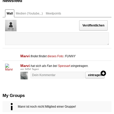
Newsfeed
Wall
Medien (Youtube,..)
Meetpoints
Marvi
findet
findet
dieses Foto
: FUNNY
Marvi
hat sich als Fan bei
Spessart
eingetragen.
vor 3454 Tagen
eintragen
My Groups
Marvi ist noch nicht Mitglied einer Gruppe!