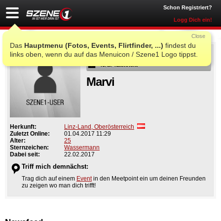
Schon Registriert?
Logg Dich ein!
Close
Das
Hauptmenu (Fotos, Events, Flirtfinder, ...)
findest du
Als Freund
links oben, wenn du auf das Menuicon / Szene1 Logo tippst.
Neue Nachricht
Marvi
Herkunft:
Linz-Land, Oberösterreich
Zuletzt Online:
01.04.2017 11:29
Alter:
25
Sternzeichen:
Wassermann
Dabei seit:
22.02.2017
Triff mich demnächst:
Trag dich auf einem
Event
in den Meetpoint ein um deinen Freunden
zu zeigen wo man dich trifft!