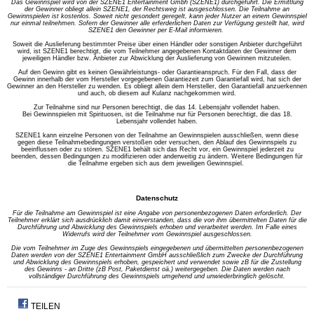
Das Gewinnspiel wird von der SZENE1 Entertainment Gmbh (SZENE1) durchgeführt. Die Ermittlung
der Gewinner obliegt allein SZENE1, der Rechtsweg ist ausgeschlossen. Die Teilnahme an
Gewinnspielen ist kostenlos. Soweit nicht gesondert geregelt, kann jeder Nutzer an einem Gewinnspiel
nur einmal teilnehmen. Sofern der Gewinner alle erferderlichen Daten zur Verfügung gestellt hat, wird
SZENE1 den Gewinner per E-Mail informieren.
Soweit die Auslieferung bestimmter Preise über einen Händler oder sonstigen Anbieter durchgeführt
wird, ist SZENE1 berechtigt, die vom Teilnehmer angegebenen Kontaktdaten der Gewinner dem
jeweiligen Händler bzw. Anbieter zur Abwicklung der Auslieferung von Gewinnen mitzuteilen.
Auf den Gewinn gibt es keinen Gewährleistungs- oder Garantieanspruch. Für den Fall, dass der
Gewinn innerhalb der vom Hersteller vorgegebenen Garantiezeit zum Garantiefall wird, hat sich der
Gewinner an den Hersteller zu wenden. Es obliegt allein dem Hersteller, den Garantiefall anzuerkennen
und auch, ob diesem auf Kulanz nachgekommen wird.
Zur Teilnahme sind nur Personen berechtigt, die das 14. Lebensjahr vollendet haben.
Bei Gewinnspielen mit Spirituosen, ist die Teilnahme nur für Personen berechtigt, die das 18.
Lebensjahr vollendet haben.
SZENE1 kann einzelne Personen von der Teilnahme an Gewinnspielen ausschließen, wenn diese
gegen diese Teilnahmebedingungen verstoßen oder versuchen, den Ablauf des Gewinnspiels zu
beeinflussen oder zu stören. SZENE1 behält sich das Recht vor, ein Gewinnspiel jederzeit zu
beenden, dessen Bedingungen zu modifizieren oder anderweitig zu ändern. Weitere Bedingungen für
die Teilnahme ergeben sich aus dem jeweiligen Gewinnspiel.
Datenschutz
Für die Teilnahme am Gewinnspiel ist eine Angabe von personenbezogenen Daten erforderlich. Der
Teilnehmer erklärt sich ausdrücklich damit einverstanden, dass die von ihm übermittelten Daten für die
Durchführung und Abwicklung des Gewinnspiels erhoben und verarbeitet werden. Im Falle eines
Widerrufs wird der Teilnehmer vom Gewinnspiel ausgeschlossen.
Die vom Teilnehmer im Zuge des Gewinnspiels eingegebenen und übermittelten personenbezogenen
Daten werden von der SZENE1 Entertainment GmbH ausschließlich zum Zwecke der Durchführung
und Abwicklung des Gewinnspiels erhoben, gespeichert und verwendet sowie zB für die Zustellung
des Gewinns - an Dritte (zB Post, Paketdienst oä.) weitergegeben. Die Daten werden nach
vollständiger Durchführung des Gewinnspiels umgehend und unwiederbringlich gelöscht.
TEILEN