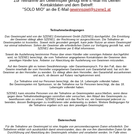
Zur Teilnahme am Gewinnspiel genügt eine E-Mail mit Deinen
Kontaktdaten und dem Betreff:
"
SOLO MIO
" an die E-Mail
gewinnspiel@szene1.at
.
Teilnahmebedingungen
Das Gewinnspiel wird von der SZENE1 Entertainment Gmbh (SZENE1) durchgeführt. Die Ermittlung
der Gewinner obliegt allein SZENE1, der Rechtsweg ist ausgeschlossen. Die Teilnahme an
Gewinnspielen ist kostenlos. Soweit nicht gesondert geregelt, kann jeder Nutzer an einem Gewinnspiel
nur einmal teilnehmen. Sofern der Gewinner alle erferderlichen Daten zur Verfügung gestellt hat, wird
SZENE1 den Gewinner per E-Mail informieren.
Soweit die Auslieferung bestimmter Preise über einen Händler oder sonstigen Anbieter durchgeführt
wird, ist SZENE1 berechtigt, die vom Teilnehmer angegebenen Kontaktdaten der Gewinner dem
jeweiligen Händler bzw. Anbieter zur Abwicklung der Auslieferung von Gewinnen mitzuteilen.
Auf den Gewinn gibt es keinen Gewährleistungs- oder Garantieanspruch. Für den Fall, dass der
Gewinn innerhalb der vom Hersteller vorgegebenen Garantiezeit zum Garantiefall wird, hat sich der
Gewinner an den Hersteller zu wenden. Es obliegt allein dem Hersteller, den Garantiefall anzuerkennen
und auch, ob diesem auf Kulanz nachgekommen wird.
Zur Teilnahme sind nur Personen berechtigt, die das 14. Lebensjahr vollendet haben.
Bei Gewinnspielen mit Spirituosen, ist die Teilnahme nur für Personen berechtigt, die das 18.
Lebensjahr vollendet haben.
SZENE1 kann einzelne Personen von der Teilnahme an Gewinnspielen ausschließen, wenn diese
gegen diese Teilnahmebedingungen verstoßen oder versuchen, den Ablauf des Gewinnspiels zu
beeinflussen oder zu stören. SZENE1 behält sich das Recht vor, ein Gewinnspiel jederzeit zu
beenden, dessen Bedingungen zu modifizieren oder anderweitig zu ändern. Weitere Bedingungen für
die Teilnahme ergeben sich aus dem jeweiligen Gewinnspiel.
Datenschutz
Für die Teilnahme am Gewinnspiel ist eine Angabe von personenbezogenen Daten erforderlich. Der
Teilnehmer erklärt sich ausdrücklich damit einverstanden, dass die von ihm übermittelten Daten für die
Durchführung und Abwicklung des Gewinnspiels erhoben und verarbeitet werden. Im Falle eines