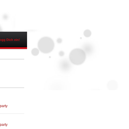
ogg Dich ein!
party
party