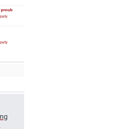
o proub
party
party
ing
.