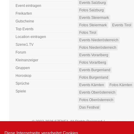
Events Salzburg
Event eintragen
Fotos Salzburg
Freikarten
Events Steiermark
Gutscheine
Fotos Steiermark
Events Tirol
Top Events
Fotos Tirol
Location eintragen
Events Niederösterreich
Szene1.TV
Fotos Niederösterreich
Forum
Events Vorarlberg
Kleinanzeiger
Fotos Vorarlberg
Gruppen
Events Burgenland
Horoskop
Fotos Burgenland
Sprüche
Events Kärnten
Fotos Kärnten
Spiele
Events Oberösterreich
Fotos Oberösterreich
Das Festival
© 2003-2026 SZENE1. All Rights Reserved
|
Cookie-Einstellu
Diese Internetseite verarbeitet Cookies.