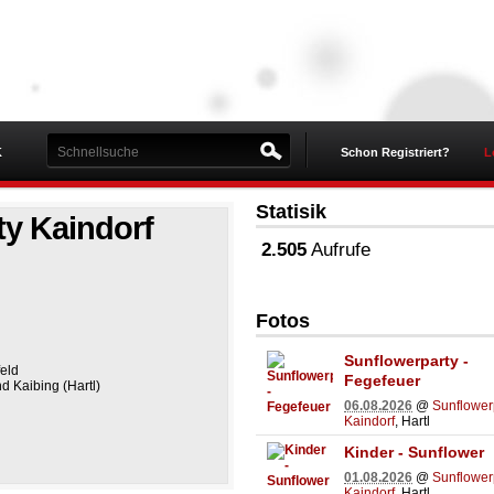
K
Schon Registriert?
L
Statisik
ty Kaindorf
2.505
Aufrufe
Fotos
Sunflowerparty -
eld
Fegefeuer
d Kaibing (Hartl)
06.08.2026
@
Sunflower
Kaindorf
, Hartl
Kinder - Sunflower
01.08.2026
@
Sunflower
Kaindorf
, Hartl