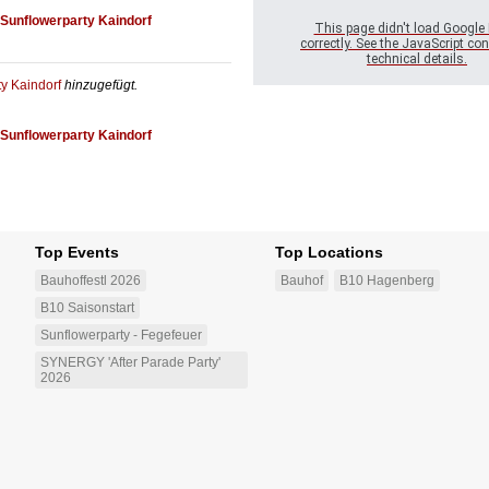
Sunflowerparty Kaindorf
This page didn't load Google
correctly. See the JavaScript con
technical details.
y Kaindorf
hinzugefügt.
Sunflowerparty Kaindorf
Top Events
Top Locations
Bauhoffestl 2026
Bauhof
B10 Hagenberg
B10 Saisonstart
Sunflowerparty - Fegefeuer
SYNERGY 'After Parade Party'
2026