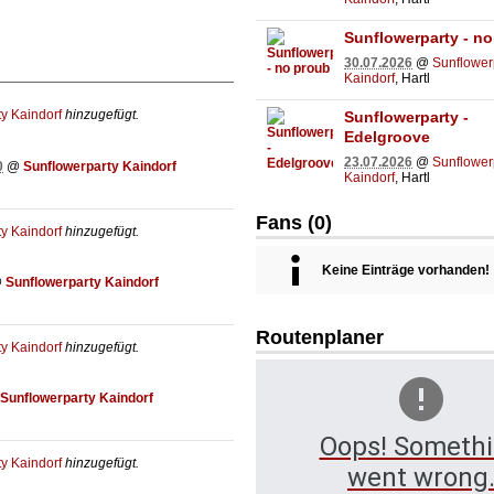
Sunflowerparty - n
30.07.2026
@
Sunflower
Kaindorf
, Hartl
y Kaindorf
hinzugefügt.
Sunflowerparty -
Edelgroove
23.07.2026
@
Sunflower
0
@
Sunflowerparty Kaindorf
Kaindorf
, Hartl
Fans (0)
y Kaindorf
hinzugefügt.
Keine Einträge vorhanden!
@
Sunflowerparty Kaindorf
Routenplaner
y Kaindorf
hinzugefügt.
Sunflowerparty Kaindorf
Oops! Someth
y Kaindorf
hinzugefügt.
went wrong