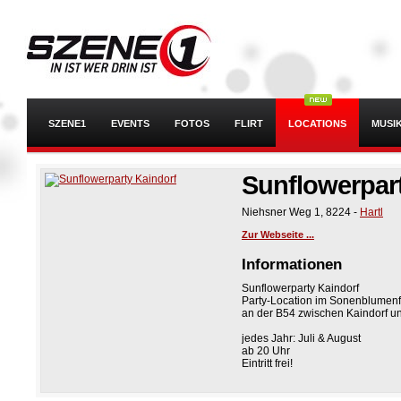
SZENE1
EVENTS
FOTOS
FLIRT
LOCATIONS
MUSI
Sunflowerpar
Niehsner Weg 1
,
8224
-
Hartl
Zur Webseite ...
Informationen
Sunflowerparty Kaindorf
Party-Location im Sonenblumenf
an der B54 zwischen Kaindorf un
jedes Jahr: Juli & August
ab 20 Uhr
Eintritt frei!