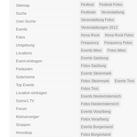
Festival
Festival Fotos
Sitemap
Festivals
Veranstaltung
Suche
Veranstaltung Fotos
User-Suche
Veranstaltungen 2012
Events
Nova Rock
Nova Rock Fotos
Fotos
Frequency
Frequency Fotos
Umgebung
Events Wien
Fotos Wien
Locations
Events Salzburg
Event eintragen
Fotos Salzburg
Freikarten
Events Steiermark
Gutscheine
Fotos Steiermark
Events Tirol
Top Events
Fotos Tirol
Location eintragen
Events Niederösterreich
Szene1.TV
Fotos Niederösterreich
Forum
Events Vorarlberg
Kleinanzeiger
Fotos Vorarlberg
Gruppen
Events Burgenland
Horoskop
Fotos Burgenland