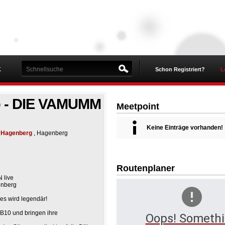
K
Schon Registriert?
L
b - DIE VAMUMM
Meetpoint
Keine Einträge vorhanden!
 Hagenberg
, Hagenberg
Routenplaner
 live
enberg
es wird legendär!
10 und bringen ihre
Oops! Someth