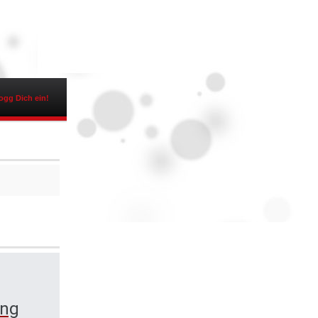
ogg Dich ein!
ing