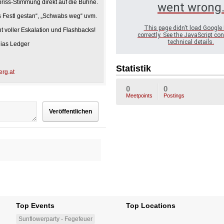
iss-Stimmung direkt auf die Bühne.
went wrong
es Festl gestan“, „Schwabs weg“ uvm.
This page didn't load Google
t voller Eskalation und Flashbacks!
correctly. See the JavaScript con
technical details.
ias Ledger
Statistik
rg.at
0
0
Meetpoints
Postings
Top Events
Top Locations
Sunflowerparty - Fegefeuer