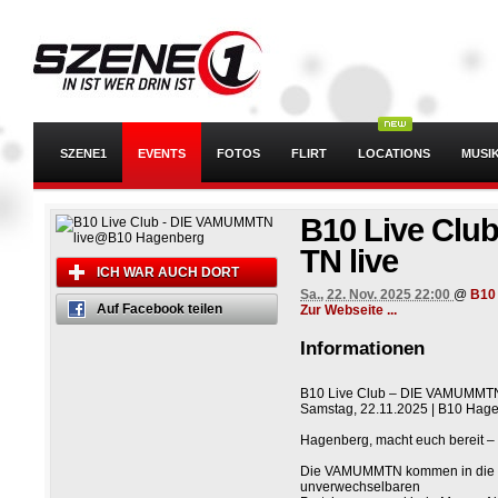
SZENE1
EVENTS
FOTOS
FLIRT
LOCATIONS
MUSI
B10 Live Clu
TN live
ICH WAR AUCH DORT
Sa., 22. Nov. 2025 22:00
@
B10
Auf Facebook teilen
Zur Webseite ...
Informationen
B10 Live Club – DIE VAMUMMTN
Samstag, 22.11.2025 | B10 Hag
Hagenberg, macht euch bereit – 
Die VAMUMMTN kommen in die B
unverwechselbaren