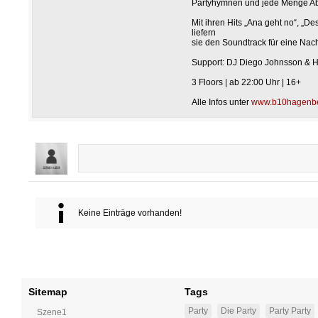
Partyhymnen und jede Menge Abr
Mit ihren Hits „Ana geht no“, „D
liefern
sie den Soundtrack für eine Nach
Support: DJ Diego Johnsson & H
3 Floors | ab 22:00 Uhr | 16+
Alle Infos unter
www.b10hagenbe
Keine Einträge vorhanden!
Sitemap
Tags
Party
Die Party
Party Party
Szene1